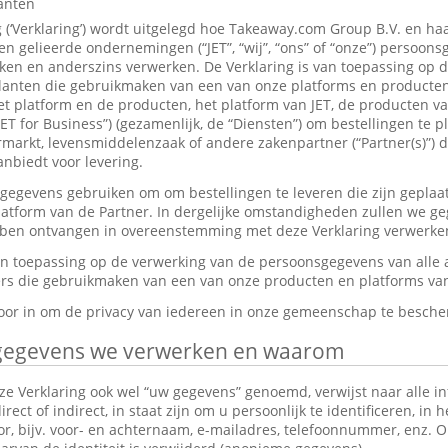
lanten
g (‘Verklaring’) wordt uitgelegd hoe Takeaway.com Group B.V. en ha
 gelieerde ondernemingen (“JET”, “wij”, “ons” of “onze”) persoon
en en anderszins verwerken. De Verklaring is van toepassing op 
anten die gebruikmaken van een van onze platforms en producten,
et platform en de producten, het platform van JET, de producten v
JET for Business”) (gezamenlijk, de “Diensten”) om bestellingen te p
markt, levensmiddelenzaak of andere zakenpartner (“Partner(s)”) d
nbiedt voor levering.
gevens gebruiken om om bestellingen te leveren die zijn geplaat
platform van de Partner. In dergelijke omstandigheden zullen we g
ebben ontvangen in overeenstemming met deze Verklaring verwerke
van toepassing op de verwerking van de persoonsgegevens van alle
s die gebruikmaken van een van onze producten en platforms van 
rvoor in om de privacy van iedereen in onze gemeenschap te besch
gegevens we verwerken en waarom
e Verklaring ook wel “uw gegevens” genoemd, verwijst naar alle in
ect of indirect, in staat zijn om u persoonlijk te identificeren, in 
tor, bijv. voor- en achternaam, e-mailadres, telefoonnummer, enz.