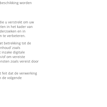
 beschikking worden
ie u verstrekt om uw
len in het kader van
derzoeken en in
n te verbeteren.
t betrekking tot de
inhoud’ zoals
 inzake digitale
n/of om vereiste
sten zoals vereist door
feit dat de verwerking
n de volgende