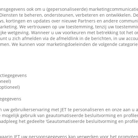
nsgegevens ook om u (gepersonaliseerde) marketingcommunicatie
iensten te beheren, ondersteunen, verbeteren en ontwikkelen. De
ws, kortingen en updates over nieuwe Partners en andere communi
marketing. We vertrouwen op uw toestemming, tenzij uw toestemming
ijke wetgeving. Wanneer u uw voorkeuren met betrekking tot het o
 kunt u zich afmelden via de afmeldlink in de berichten, in uw accou
nemen. We kunnen voor marketingdoeleinden de volgende categori
actiegegevens
oneel)
ptioneel)
iegegevens
len uw gebruikerservaring met JET te personaliseren en onze aan u
 mogelijk gebruik van geautomatiseerde besluitvorming en profile
adpleeg het gedeelte ‘Geautomatiseerde besluitvorming en profile
 waarin JET uw persoonsgegevens kan verwerken voor het promote