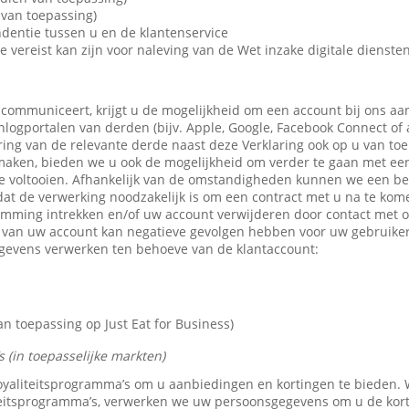
van toepassing)
dentie tussen u en de klantenservice
e vereist kan zijn voor naleving van de Wet inzake digitale dienste
 communiceert, krijgt u de mogelijkheid om een account bij ons aa
 inlogportalen van derden (bijv. Apple, Google, Facebook Connect of
ring van de relevante derde naast deze Verklaring ook op u van toe
maken, bieden we u ook de mogelijkheid om verder te gaan met een 
e voltooien. Afhankelijk van de omstandigheden kunnen we een b
dat de verwerking noodzakelijk is om een contract met u na te kom
emming intrekken en/of uw account verwijderen door contact met 
n van uw account kan negatieve gevolgen hebben voor uw gebruike
gevens verwerken ten behoeve van de klantaccount:
 toepassing op Just Eat for Business)
 (in toepasselijke markten)
 loyaliteitsprogramma’s om u aanbiedingen en kortingen te bieden
teitsprogramma’s, verwerken we uw persoonsgegevens om u de kor