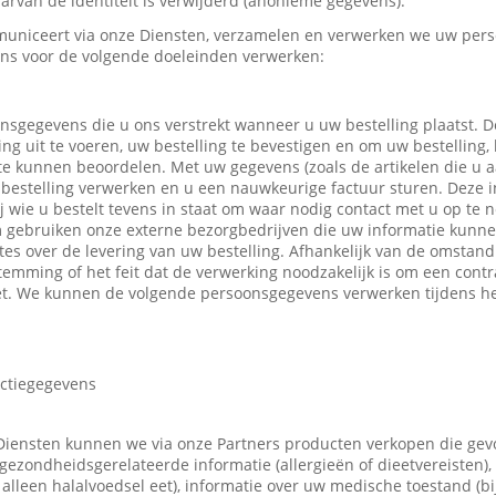
rvan de identiteit is verwijderd (anonieme gegevens).
uniceert via onze Diensten, verzamelen en verwerken we uw pers
ns voor de volgende doeleinden verwerken:
nsgegevens die u ons verstrekt wanneer u uw bestelling plaatst.
ing uit te voeren, uw bestelling te bevestigen en om uw bestelling,
 te kunnen beoordelen. Met uw gegevens (zoals de artikelen die u
bestelling verwerken en u een nauwkeurige factuur sturen. Deze in
ij wie u bestelt tevens in staat om waar nodig contact met u op t
m gebruiken onze externe bezorgbedrijven die uw informatie kunn
tes over de levering van uw bestelling. Afhankelijk van de omsta
emming of het feit dat de verwerking noodzakelijk is om een contr
t. We kunnen de volgende persoonsgegevens verwerken tijdens he
actiegegevens
Diensten kunnen we via onze Partners producten verkopen die ge
gezondheidsgerelateerde informatie (allergieën of dieetvereisten),
 u alleen halalvoedsel eet), informatie over uw medische toestand (b