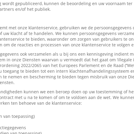
 wordt gepubliceerd, kunnen de beoordeling en uw voornaam ter
artners en/of het publiek.
mt met onze klantenservice, gebruiken we de persoonsgegevens d
f uw klacht af te handelen. We kunnen persoonsgegevens verzame
tenservice te bieden, waaronder om zorgen van gebruikers te on
 om de reacties en processen van onze klantenservice te volgen e
gevens ook verzamelen als u bij ons een kennisgeving indient me
em in onze Diensten waarvan u vermoedt dat het gaat om ‘illegale 
rordening 2022/2065 van het Europees Parlement en de Raad (‘’Wet
u toegang te bieden tot een intern klachtenafhandelingssysteem e
 te nemen en bescherming te bieden tegen misbruik van onze Dien
iensten.
andigheden kunnen we een beroep doen op uw toestemming of het 
contract met u na te komen of om te voldoen aan de wet. We kunne
ken ten behoeve van de klantenservice:
n van toepassing)
actiegegevens
dien van toepassing)