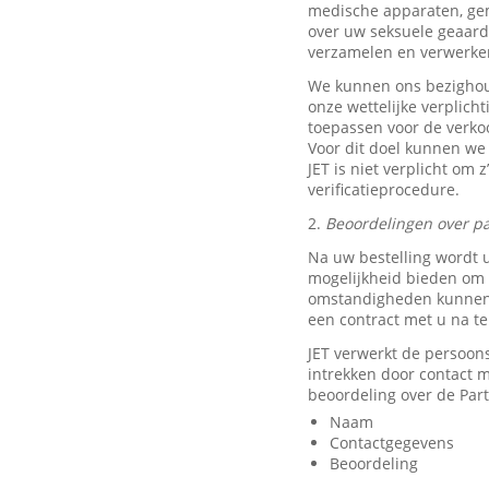
medische apparaten, ge
over uw seksuele geaard
verzamelen en verwerke
We kunnen ons bezighou
onze wettelijke verplich
toepassen voor de verkoo
Voor dit doel kunnen we
JET is niet verplicht om 
verificatieprocedure.
2.
Beoordelingen over pa
Na uw bestelling wordt 
mogelijkheid bieden om e
omstandigheden kunnen w
een contract met u na t
JET verwerkt de persoon
intrekken door contact
beoordeling over de Part
Naam
Contactgegevens
Beoordeling