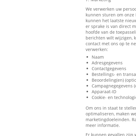
We verwerken uw persoo
kunnen sturen om onze D
kunnen het laatste nieu
er sprake is van direct 
hoofde van de toepassel
berichten wilt wijzigen,
contact met ons op te 
verwerken:
Naam
Adresgegevens
Contactgegevens
Bestellings- en trans
Beoordeling(en) (opti
Campagnegegevens (o
Apparaat-ID
Cookie- en technolog
Om ons in staat te stel
optimaliseren, maken we
marketingdoeleinden. Ra
meer informatie.
Er kunnen gevallen zijn