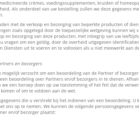
medicineerde crèmes, voedingssupplementen, kruiden of homeopat
heid. Als onderdeel van uw bestelling zullen we deze gegevens 
n.
den met de verkoop en bezorging van beperkte producten of dien
tingen zoals opgelegd door de toepasselijke wetgeving kunnen wij v
p en bezorging van deze producten, met inbegrip van uw leeftijds-
 u vragen om een geldig, door de overheid uitgegeven identificati
z’n Diensten uit te voeren en te voltooien als u niet meewerkt aan d
rtners en bezorgers
u mogelijk verzocht om een beoordeling van de Partner of bezorge
en beoordeling over Partners en/of bezorgers in te dienen. Afhank
e een beroep doen op uw toestemming of het feit dat de verwerk
e komen of om te voldoen aan de wet.
sgegevens die u verstrekt bij het indienen van een beoordeling. 
 met ons op te nemen. We kunnen de volgende persoonsgegevens 
ner en/of bezorger plaatst: