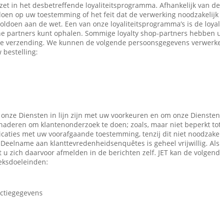
ezet in het desbetreffende loyaliteitsprogramma. Afhankelijk van 
en op uw toestemming of het feit dat de verwerking noodzakelijk 
oldoen aan de wet. Een van onze loyaliteitsprogramma’s is de loyal
ne partners kunt ophalen. Sommige loyalty shop-partners hebben
e verzending. We kunnen de volgende persoonsgegevens verwerken
 bestelling:
 onze Diensten in lijn zijn met uw voorkeuren en om onze Diensten
enaderen om klantenonderzoek te doen; zoals, maar niet beperkt to
caties met uw voorafgaande toestemming, tenzij dit niet noodzakeli
 Deelname aan klanttevredenheidsenquêtes is geheel vrijwillig. Al
t u zich daarvoor afmelden in de berichten zelf. JET kan de volge
eksdoeleinden:
actiegegevens