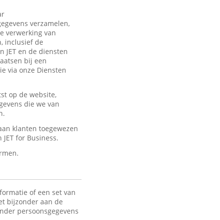
ar
sgegevens verzamelen,
de verwerking van
 inclusief de
an JET en de diensten
laatsen bij een
ie via onze Diensten
st op de website,
egevens die we van
n.
 aan klanten toegewezen
JET for Business.
ermen.
formatie of een set van
het bijzonder aan de
 Onder persoonsgegevens