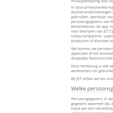
Privacyverklaring voor k
In deze privacyverklarin
dochterondernemingen en
gebruiken, openbaar mak
persoonsgegevens van kl
bestelwebsite, de app, h
voor bedrijven van JET (“
restaurantpartner, super
producten of diensten aa
We kunnen uw persoonsge
applicatie of het bestel
dergelijke Partner(s) h
Deze Verklaring is ook 
werknemers en gebruiker
Bij JET zetten we ons e
Welke persoons
Persoonsgegevens, in dez
gegevens waarmee wij, dir
hand van een identifica