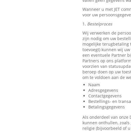
vallen geen gegevens waa
Wanneer u met JET comm
voor uw persoonsgegeve
1.
Bestelproces
Wij verwerken de persoo
zijn nodig om uw bestell
mogelijke terugbetaling
toevoegt) kunnen wij uw 
een eventuele Partner b
Partners op ons platfor
voorzien van statusupda
beroep doen op uw toest
om te voldoen aan de we
Naam
Adresgegevens
Contactgegevens
Bestellings- en trans
Betalingsgegevens
Als onderdeel van onze 
kunnen onthullen, zoals 
religie (bijvoorbeeld of