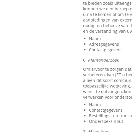
te bieden zoals uiteeng
kunnen we een beroep do
u na te komen of om te v
aanbiedingen van exter
nodig ten behoeve van d
en de verzending van uw
Naam
Adresgegevens
Contactgegevens
6.
Klantonderzoek
Om ervoor te zorgen dat
verbeteren, kan JET u b
alleen dit soort communi
toepasselijke wetgeving.
wenst te ontvangen, kun
verwerken voor onderzo
Naam
Contactgegevens
Bestellings- en trans
Onderzoeksinput
7.
Marketing