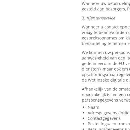
Wanneer uw beoordeling
gesteld aan bezorgers, P
3.
Klantenservice
Wanneer u contact opnee
vraag te beantwoorden o
gespreksopnames om klan
behandeling te nemen en
We kunnen uw persoonsge
aanwezigheid van een it
gedefinieerd in de EU-ve
diensten’), maar ook om 
opschortingsmaatregelen
de Wet inzake digitale d
Afhankelijk van de omst
noodzakelijk is om een 
persoonsgegevens verwer
Naam
Adresgegevens (indie
Contactgegevens
Bestellings- en trans
Betalingsgegevens (in