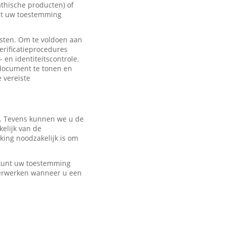
hische producten) of
met uw toestemming
sten. Om te voldoen aan
erificatieprocedures
 en identiteitscontrole.
edocument te tonen en
e vereiste
r. Tevens kunnen we u de
elijk van de
ing noodzakelijk is om
U kunt uw toestemming
verwerken wanneer u een